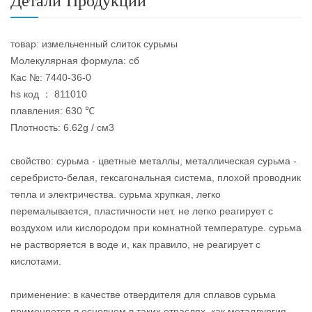
Детали Продукции
товар: измельченный слиток сурьмы
Молекулярная формула: сб
Кас №: 7440-36-0
hs код ： 811010
плавления: 630 ℃
Плотность: 6.62g / см3
свойство: сурьма - цветные металлы, металлическая сурьма -
серебристо-белая, гексагональная система, плохой проводник
тепла и электричества. сурьма хрупкая, легко
перемалывается, пластичности нет. не легко реагирует с
воздухом или кислородом при комнатной температуре. сурьма
не растворяется в воде и, как правило, не реагирует с
кислотами.
применение: в качестве отвердителя для сплавов сурьма
применяется в основном в таких отраслях, как металлургия,