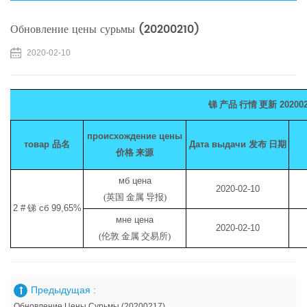
Обновление цены сурьмы (20200210)
2020-02-10
锑 产品 行情 更新
20200
происхождение цены
товар
品名
Дата выдачи
发布 日期
价格 来源
мб цена
2020-02-10
(英国 金属 导报)
2 #
锑
сб 99,65%
мне цена
2020-02-10
(伦敦 金属 交易所)
Предыдущая :
Обновление Цены Сурьмы (20200217)