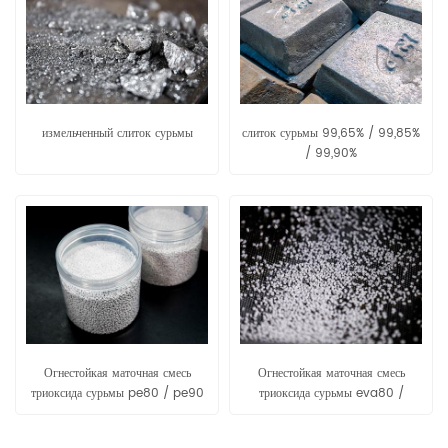
измельченный слиток сурьмы
слиток сурьмы 99,65% / 99,85%
/ 99,90%
Огнестойкая маточная смесь
Огнестойкая маточная смесь
триоксида сурьмы pe80 / pe90
триоксида сурьмы eva80 /
eva90